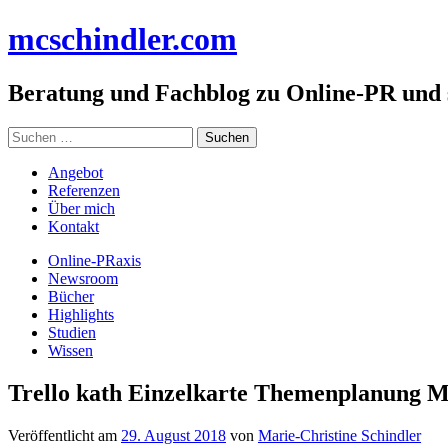
Zum
mc
schindler
.com
Inhalt
springen
Beratung und Fachblog zu Online-PR und
Suchen
nach:
Angebot
Referenzen
Über mich
Kontakt
Online-PRaxis
Newsroom
Bücher
Highlights
Studien
Wissen
Trello kath Einzelkarte Themenplanung 
Veröffentlicht am
29. August 2018
von
Marie-Christine Schindler