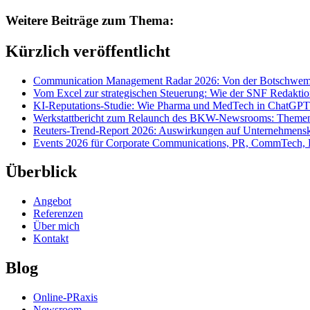
Weitere Beiträge zum Thema:
Kürzlich veröffentlicht
Communication Management Radar 2026: Von der Botschwemm
Vom Excel zur strategischen Steuerung: Wie der SNF Redakti
KI-Reputations-Studie: Wie Pharma und MedTech in ChatGPT
Werkstattbericht zum Relaunch des BKW-Newsrooms: Themens
Reuters-Trend-Report 2026: Auswirkungen auf Unternehmen
Events 2026 für Corporate Communications, PR, CommTech, 
Überblick
Angebot
Referenzen
Über mich
Kontakt
Blog
Online-PRaxis
Newsroom