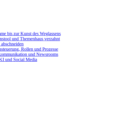
e bis zur Kunst des Weglassens
onstool und Themenhaus verzahnt
 abschneiden
teuerung, Rollen und Prozesse
skommunikation und Newsrooms
KI und Social Media