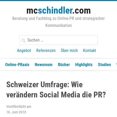
Zum
mc
schindler
.com
Inhalt
springen
Beratung und Fachblog zu Online-PR und strategischer
Kommunikation
Suchen
nach:
Angebot
Referenzen
Über mich
Kontakt
Online-PRaxis
Newsroom
Bücher
Highlights
Studien
Schweizer Umfrage: Wie
verändern Social Media die PR?
Veröffentlicht am
16. Juni 2010