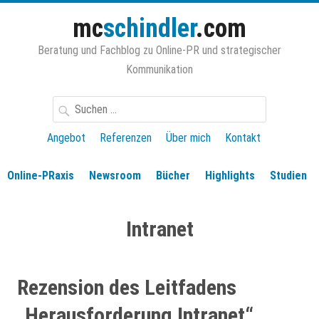
Zum
mc
schindler
.com
Inhalt
springen
Beratung und Fachblog zu Online-PR und strategischer
Kommunikation
Suchen
nach:
Angebot
Referenzen
Über mich
Kontakt
Online-PRaxis
Newsroom
Bücher
Highlights
Studien
Intranet
Rezension des Leitfadens
„Herausforderung Intranet“