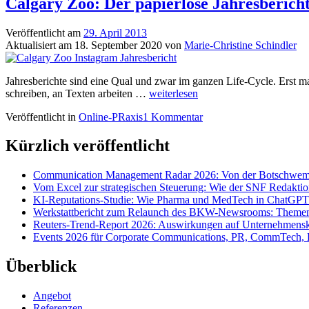
Calgary Zoo: Der papierlose Jahresberich
Veröffentlicht am
29. April 2013
Aktualisiert am
18. September 2020
von
Marie-Christine Schindler
Jahresberichte sind eine Qual und zwar im ganzen Life-Cycle. Erst m
Calgary
schreiben, an Texten arbeiten …
weiterlesen
Zoo:
Veröffentlicht in
Online-PRaxis
1 Kommentar
Der
papierlose
Jahresbericht
Kürzlich veröffentlicht
auf
Instagram
Communication Management Radar 2026: Von der Botschwemm
Vom Excel zur strategischen Steuerung: Wie der SNF Redakti
KI-Reputations-Studie: Wie Pharma und MedTech in ChatGPT
Werkstattbericht zum Relaunch des BKW-Newsrooms: Themens
Reuters-Trend-Report 2026: Auswirkungen auf Unternehmen
Events 2026 für Corporate Communications, PR, CommTech, 
Überblick
Angebot
Referenzen