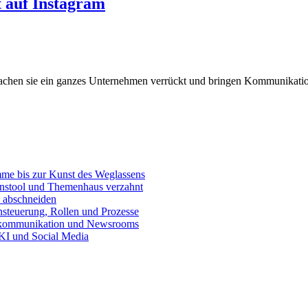
t auf Instagram
achen sie ein ganzes Unternehmen verrückt und bringen Kommunikations
e bis zur Kunst des Weglassens
onstool und Themenhaus verzahnt
 abschneiden
teuerung, Rollen und Prozesse
skommunikation und Newsrooms
KI und Social Media