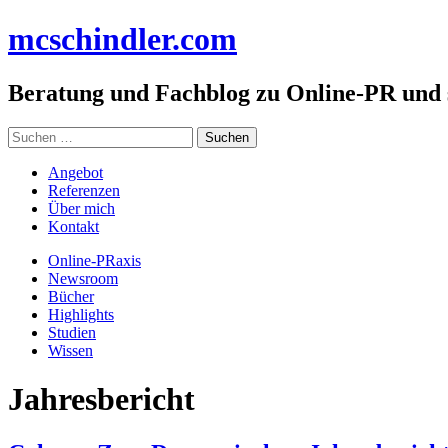
Zum
mc
schindler
.com
Inhalt
springen
Beratung und Fachblog zu Online-PR und
Suchen
nach:
Angebot
Referenzen
Über mich
Kontakt
Online-PRaxis
Newsroom
Bücher
Highlights
Studien
Wissen
Jahresbericht