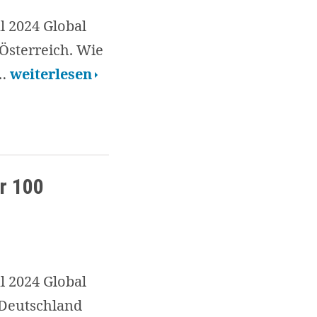
l 2024 Global
Österreich. Wie
Digital
 …
weiterlesen
2022
Report
zur
Entwicklung
er 100
der
globalen
Nutzung
von
l 2024 Global
Internet,
 Deutschland
Social