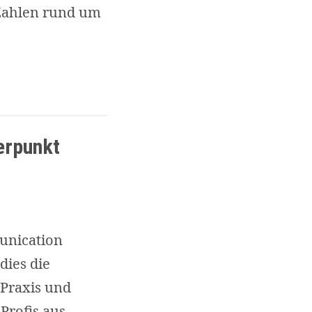
 Zahlen rund um
Media
und
Mobile
erpunkt
unication
dies die
 Praxis und
Profis aus …