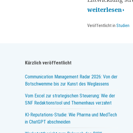
European
weiterlesen
Communicatio
Veröffentlicht in
Studien
Monitor
2014
mit
Schwerpunkt
Kürzlich veröffentlicht
mobile
Communication Management Radar 2026: Von der
und
Botschwemme bis zur Kunst des Weglassens
social
Vom Excel zur strategischen Steuerung: Wie der
SNF Redaktionstool und Themenhaus verzahnt
KI-Reputations-Studie: Wie Pharma und MedTech
in ChatGPT abschneiden