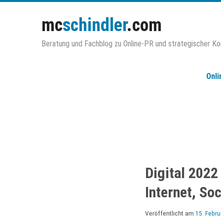
Zum
Inhalt
mc
schindler
.com
springen
Beratung und Fachblog zu Online-PR und strategischer K
Onli
Digital 2022
Internet, So
Veröffentlicht am
15. Febr