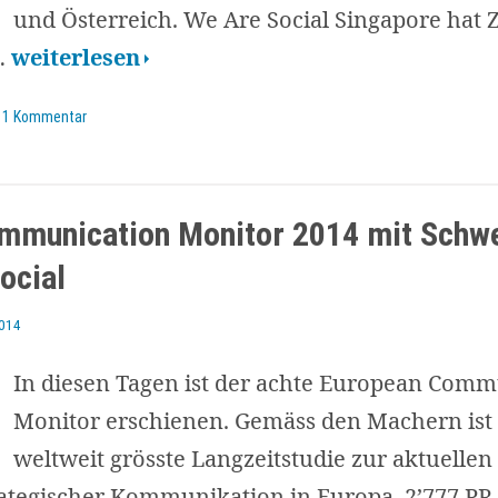
und Österreich. We Are Social Singapore hat
Digital,
…
weiterlesen
Social
1 Kommentar
&
Mobile
2015:
mmunication Monitor 2014 mit Schw
Statistiken
ocial
aus
über
2014
100
In diesen Tagen ist der achte European Comm
Ländern
Monitor erschienen. Gemäss den Machern ist 
weltweit grösste Langzeitstudie zur aktuellen
ategischer Kommunikation in Europa. 2’777 PR-