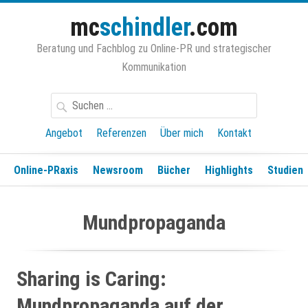
Zum
mc
schindler
.com
Inhalt
springen
Beratung und Fachblog zu Online-PR und strategischer
Kommunikation
Suchen
nach:
Angebot
Referenzen
Über mich
Kontakt
Online-PRaxis
Newsroom
Bücher
Highlights
Studien
Mundpropaganda
Sharing is Caring:
Mundpropaganda auf der