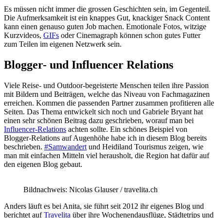
Es müssen nicht immer die grossen Geschichten sein, im Gegenteil.
Die Aufmerksamkeit ist ein knappes Gut, knackiger Snack Content
kann einen genauso guten Job machen. Emotionale Fotos, witzige
Kurzvideos,
GIFs
oder Cinemagraph können schon gutes Futter
zum Teilen im eigenen Netzwerk sein.
Blogger- und Influencer Relations
Viele Reise- und Outdoor-begeisterte Menschen teilen ihre Passion
mit Bildern und Beiträgen, welche das Niveau von Fachmagazinen
erreichen. Kommen die passenden Partner zusammen profitieren alle
Seiten. Das Thema entwickelt sich noch und Gabriele Bryant hat
einen sehr schönen Beitrag dazu geschrieben, worauf man bei
Influencer-Relations
achten sollte. Ein schönes Beispiel von
Blogger-Relations auf Augenhöhe habe ich in diesem Blog bereits
beschrieben.
#Samwandert
und Heidiland Tourismus zeigen, wie
man mit einfachen Mitteln viel herausholt, die Region hat dafür auf
den eigenen Blog gebaut.
Bildnachweis: Nicolas Glauser / travelita.ch
Anders läuft es bei Anita, sie führt seit 2012 ihr eigenes Blog und
berichtet auf
Travelita
über ihre Wochenendausflüge, Städtetrips und