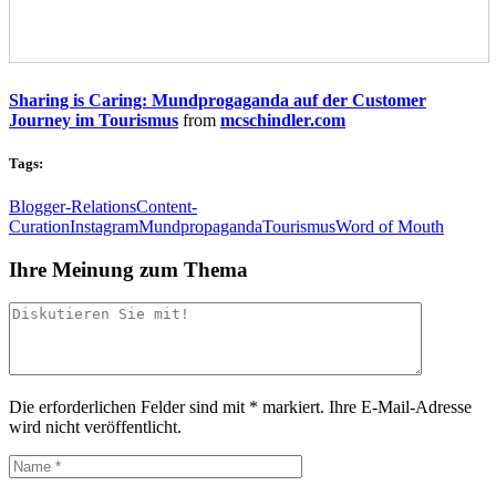
Sharing is Caring: Mundprogaganda auf der Customer
Journey im Tourismus
from
mcschindler.com
Tags:
Blogger-Relations
Content-
Curation
Instagram
Mundpropaganda
Tourismus
Word of Mouth
Ihre Meinung zum Thema
Die erforderlichen Felder sind mit
*
markiert.
Ihre E-Mail-Adresse
wird nicht veröffentlicht.