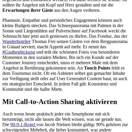
sollten ihr Angebot mit Kopf und Herz gestalten und nie die
Erwartungen ihrer Gäste
aus den Augen verlieren.
Phantasie, Empathie und persönliches Engagement können auch
kleine Budgets strecken. Das Schneepanorama mit Palmen in der
Sonne und Liegestühlen auf Pulverschnee auf Facebook weckt die
Sehnsucht hier jetzt auch geniessen zu dürfen. Das Fondue, das der
Wanderhotelier
Thomas Frei seinen Gästen vor dem Bergpanorama
in Gstaad serviert, macht Appetit auf mehr. Er nennt das
#Gastbeglückung
und teilt die schönsten Fotos von besonderen
Momenten in den sozialen Medien. Bis sich ein Kunde auf der
Customer Journey entscheidet, muss er mehrere Male mit dem
Angebot in Berührung gekommen sein. An
Touch Points
fehlt es
dem Tourismus nicht. Ob ein Anbieter selber gut gemachte Inhalte
zur Verfügung stellt oder auf User Generated Content baut, ist auch
ein strategischer Entscheid. In jedem Fall gilt: Konsistenz und
Kontinuität sind die halbe Miete.
Mit Call-to-Action Sharing aktivieren
Auch wenn heute praktisch jeder ein Smartphone mit sich
herumträgt, nicht alle lassen die Welt wissen, was sie gerade tun.
Die
90-9-1-Regel
von Jacob Nielsen bleibt gültig: 90% gehören zur
schweigenden Mehrheit, die lieber konsumiert, was andere