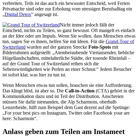
verbreiten. Teils ist das auch ein bewusster Entscheid, weil Ferien
Privatsache sind oder zur Erholung vom stressigen Berufsalltag ein
„
Digital Detox
“ angesagt ist.
Nicht immer jedoch fällt der
Entscheid, nichts zu Teilen, so ganz bewusst. Oft mangelt es einfach
an der Idee oder am Impuls. Wenn Sie wollen, dass Menschen etwas
tun, sagen Sie es ihnen, helfen Sie mit Ideen. Für die
Grand-Tour of
Switzerland
wurden auf der ganzen Strecke
Foto-Spots
mit
Bilderrahmen
aufgestellt: „Atemberaubende Viertausender, liebliche
Hügellandschaften, mittelalterliche Städte, der tosende Rheinfall –
auf der Grand Tour of Switzerland reihen sich die
Sehenswürdigkeiten wie Perlen an einer Schnur.“ Jedem Besucher
ist sofort klar, was hier zu tun ist.
Wenn Menschen etwas tun sollen, brauchen sie eine Aufforderung.
Das klingt blöd, ist aber so. Die
Call-to-Action
(CTA) gehört in der
Kommunikation dazu und ist Teil der Distribution. Anschreien
müssen Sie dafür niemanden, die Alp Scharmoin, oberhalb
Lenzerheide, hilft zum Beispiel dem Gast dezent auf die Sprünge:
„For your best pics on Instagram, Twitter oder Facebook your are
here: Scharmoin“.
Anlass geben zum Teilen am Instameet