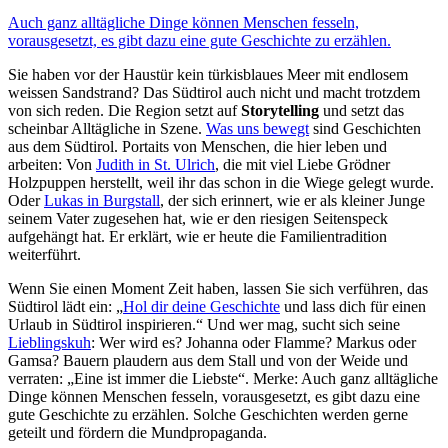
Auch ganz alltägliche Dinge können Menschen fesseln,
vorausgesetzt, es gibt dazu eine gute Geschichte zu erzählen.
Sie haben vor der Haustür kein türkisblaues Meer mit endlosem
weissen Sandstrand? Das Südtirol auch nicht und macht trotzdem
von sich reden. Die Region setzt auf
Storytelling
und setzt das
scheinbar Alltägliche in Szene.
Was uns bewegt
sind Geschichten
aus dem Südtirol. Portaits von Menschen, die hier leben und
arbeiten: Von
Judith in St. Ulrich
, die mit viel Liebe Grödner
Holzpuppen herstellt, weil ihr das schon in die Wiege gelegt wurde.
Oder
Lukas in Burgstall
, der sich erinnert, wie er als kleiner Junge
seinem Vater zugesehen hat, wie er den riesigen Seitenspeck
aufgehängt hat. Er erklärt, wie er heute die Familientradition
weiterführt.
Wenn Sie einen Moment Zeit haben, lassen Sie sich verführen, das
Südtirol lädt ein: „
Hol dir deine Geschichte
und lass dich für einen
Urlaub in Südtirol inspirieren.“ Und wer mag, sucht sich seine
Lieblingskuh
: Wer wird es? Johanna oder Flamme? Markus oder
Gamsa? Bauern plaudern aus dem Stall und von der Weide und
verraten: „Eine ist immer die Liebste“. Merke: Auch ganz alltägliche
Dinge können Menschen fesseln, vorausgesetzt, es gibt dazu eine
gute Geschichte zu erzählen. Solche Geschichten werden gerne
geteilt und fördern die Mundpropaganda.