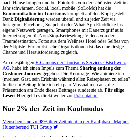
nach Hause bringen und bei Fototreffs von der schönsten Zeit im
Jahr schwärmen. Social, local, mobile (SoLoMo) hat die
Kommunikation im Tourismus
komplett auf den Kopf gestellt.
Dank
Digitalisierung
werden überall und zu jeder Zeit via
Instagram, Facebook, Snapchat oder WhatsApp Eindrücke ins
eigene Netzwerk getragen. Smartphones mit Dauerzugriff aufs
Internet sorgen für Non-Stop-Berieselung: Videos von der
Traumdestination, Fotos aus dem Wellness Hotel oder Selfies von
der Skipiste. Für touristische Organisationen ist das eine riesige
Chance und Herausforderung zugleich.
Am diesjährigen
E-Campus der Tourismus Services Ostschweiz
AG
, habe ich einen Impuls zum Thema
Sharing entlang der
Customer Journey
gegeben. Die Kernfrage: Wie animiere ich
(m)einen Gast, sein Erlebnis während allen Reisephasen zu teilen?
In diesem Beitrag führe ich ein paar Massnahmen aus, die
Präsentation am Ende dieses Beitrages rundet sie ab.
Für eilige
Leser:
Hier geht es direkt weiter zur
Präsentation
.
Nur 2% der Zeit im Kaufmodus
Menschen sind zu 98% ihrer Zeit nicht in der Kaufphase. Magnus
Hüttenberend TUI Group