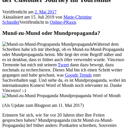
Veröffentlicht am
2. Mai 2017
Aktualisiert am
15. Juli 2019
von
Marie-Christine
Schindler
Veröffentlicht in
Online-PRaxis
Mund-zu-Mund oder Mundpropaganda?
Während dem
Schreiben habe ich mir überlegt, ob es Mund-zu-Mund-Propaganda
oder Mundpropaganda heisst. Mir liegt der erste Begriff näher und
es ist denkbar, dass er früher auch öfter verwendet wurde. Vincenzo
Tremonte hat mich mit seinem
Tweet
dann dazu bewegt, dazu
nochmals zu recherchieren. Dieses Mal bin ich einen Schritt weiter
gegangen und habe geschaut, was
Google Trends
zum
Suchverhalten sagt. Und siehe da, es ist Mundpropaganda, wobei im
internationalen Kontext Word of Mouth noch relevanter ist. Danke
Vincenzo! :-)
(Als Update zum Blogpost am 11. Mai 2017)
Erinnern Sie sich, wie Sie vor 20 Jahren über Ihre Ferien
gesprochen haben? Mundpropaganda (nicht Mund-zu-Mund-
Propaganda) lief früher anders: Postkarten schreiben, Souvenirs