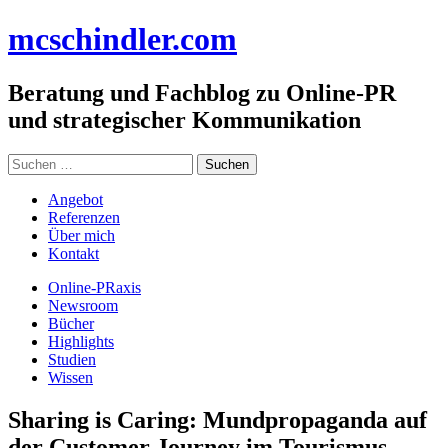
Zum
mc
schindler
.com
Inhalt
springen
Beratung und Fachblog zu Online-PR
und strategischer Kommunikation
Suchen
nach:
Angebot
Referenzen
Über mich
Kontakt
Online-PRaxis
Newsroom
Bücher
Highlights
Studien
Wissen
Sharing is Caring: Mundpropaganda auf
der Customer Journey im Tourismus