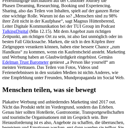
Ferienhungrige durchlaufen auf der Customer Journey die
Phasen Dreaming, Researching, Booking und Experiencing.
Sharing, also das Teilen von Inhalten, spielt auf der ganzen Reise
eine wichtige Rolle. Warum ist das so? „Menschen sind zu 98%
ihrer Zeit nicht in der Kaufphase“, sagt Magnus Hüttenberend,
Leiter Digitale Kommunikation bei der TUI Group im Podcast
TalkingDigital
(Min 12.15). Mit dem Angebot zum richtigen
Zeitpunkt, am richtigen Ort zu sein, ist also fast unmöglich oder im
besten Fall Glückssache. Marken, die sich in den Köpfen ihrer
Zielgruppen verankern können, haben eine bessere Chance „zum
Handkuss“ zu kommen, wenn ein Kaufentscheid ansteht. Marketing
und Werbung haben an Glaubwürdigkeit eingebüsst. Gemäss
Edelman Trust Barometer
geniesst „a Person like yourself“ am
meisten Vertrauen. Das Teilen von Fotos, Videos und
Ferienerlebnissen in den sozialen Medien ist nichts Anderes, wie
eine Empfehlung unter Freunden, Mundpropaganda im Social Web.
Menschen teilen, was sie bewegt
Plakative Werbung und anbiederndes Marketing sind 2017 out.
Nicht das Produkt steht im Vordergrund, sondern das Erleben.
Genau hier sollten Hotellerie, Gastronomie, Transportgesellschaften
und touristische Organisationen mit im Gespräch sein. Ihre
Herausforderung ist es also, Angebote zu schaffen, die überraschen,
begeistern und Emotionen wecken, erst dann werden sie teilbar. Sie