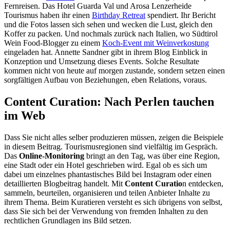
Fernreisen. Das Hotel Guarda Val und Arosa Lenzerheide
Tourismus haben ihr einen
Birthday Retreat
spendiert. Ihr Bericht
und die Fotos lassen sich sehen und wecken die Lust, gleich den
Koffer zu packen. Und nochmals zurück nach Italien, wo Südtirol
Wein Food-Blogger zu einem
Koch-Event mit Weinverkostung
eingeladen hat. Annette Sandner gibt in ihrem Blog Einblick in
Konzeption und Umsetzung dieses Events. Solche Resultate
kommen nicht von heute auf morgen zustande, sondern setzen einen
sorgfältigen Aufbau von Beziehungen, eben Relations, voraus.
Content Curation: Nach Perlen tauchen
im Web
Dass Sie nicht alles selber produzieren müssen, zeigen die Beispiele
in diesem Beitrag. Tourismusregionen sind vielfältig im Gespräch.
Das
Online-Monitoring
bringt an den Tag, was über eine Region,
eine Stadt oder ein Hotel geschrieben wird. Egal ob es sich um
dabei um einzelnes phantastisches Bild bei Instagram oder einen
detaillierten Blogbeitrag handelt. Mit
Content Curatio
n entdecken,
sammeln, beurteilen, organisieren und teilen Anbieter Inhalte zu
ihrem Thema. Beim Kuratieren versteht es sich übrigens von selbst,
dass Sie sich bei der Verwendung von fremden Inhalten zu den
rechtlichen Grundlagen ins Bild setzen.