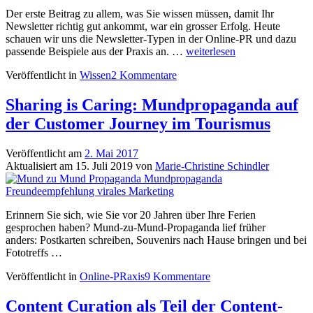
und
Tools
Der erste Beitrag zu allem, was Sie wissen müssen, damit Ihr
Newsletter richtig gut ankommt, war ein grosser Erfolg. Heute
schauen wir uns die Newsletter-Typen in der Online-PR und dazu
E-
passende Beispiele aus der Praxis an. …
weiterlesen
Mail-
Veröffentlicht in
Wissen
2 Kommentare
Marketing:
6
Newsletter-
Sharing is Caring: Mundpropaganda auf
Typen
der Customer Journey im Tourismus
in
der
Online-
Veröffentlicht am
2. Mai 2017
PR
Aktualisiert am
15. Juli 2019
von
Marie-Christine Schindler
und
Beispiele
(Teil
2)
Erinnern Sie sich, wie Sie vor 20 Jahren über Ihre Ferien
gesprochen haben? Mund-zu-Mund-Propaganda lief früher
anders: Postkarten schreiben, Souvenirs nach Hause bringen und bei
Fototreffs …
Veröffentlicht in
Online-PRaxis
9 Kommentare
Content Curation als Teil der Content-