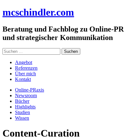
Zum
mc
schindler
.com
Inhalt
springen
Beratung und Fachblog zu Online-PR
und strategischer Kommunikation
Suchen
nach:
Angebot
Referenzen
Über mich
Kontakt
Online-PRaxis
Newsroom
Bücher
Highlights
Studien
Wissen
Content-Curation