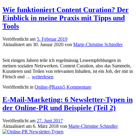
Wie funktioniert Content Curation? Der
Einblick in meine Praxis mit Tipps und
Tools
Veröffentlicht am
5. Februar 2019
Aktualisiert am
30. Januar 2020
von
Marie-Christine Schindler
Seit einigen Jahren teile ich regelmässig Leseempfehlungen in
meinen sozialen Netzwerken. Content Curation, also das Sammeln,
Kuratieren und Teilen von relevanten Inhalten, ist ein Job, der mir in
Wie
Fleisch und …
weiterlesen
funktioniert
Veröffentlicht in
Online-PRaxis
5 Kommentare
Content
Curation?
Der
E-Mail-Marketing: 6 Newsletter-Typen in
Einblick
der Online-PR und Beispiele (Teil 2)
in
meine
Praxis
Veröffentlicht am
27. Juni 2017
mit
Aktualisiert am
6. März 2018
von
Marie-Christine Schindler
Tipps