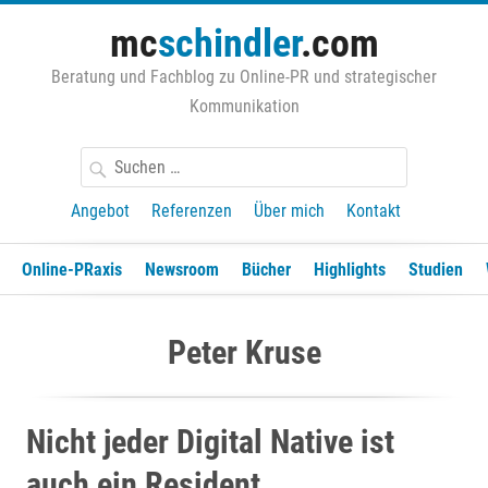
Zum
mc
schindler
.com
Inhalt
springen
Beratung und Fachblog zu Online-PR und strategischer
Kommunikation
Suchen
nach:
Angebot
Referenzen
Über mich
Kontakt
Online-PRaxis
Newsroom
Bücher
Highlights
Studien
Peter Kruse
Nicht jeder Digital Native ist
auch ein Resident