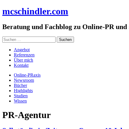
Zum
mc
schindler
.com
Inhalt
springen
Beratung und Fachblog zu Online-PR und
Suchen
nach:
Angebot
Referenzen
Über mich
Kontakt
Online-PRaxis
Newsroom
Bücher
Highlights
Studien
Wissen
PR-Agentur