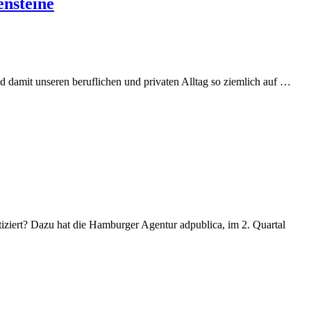
ensteine
Selb
damit unseren beruflichen und privaten Alltag so ziemlich auf …
in
Zeit
von
Coro
10
Jahr
mcsc
Entw
und
Meil
ziert? Dazu hat die Hamburger Agentur adpublica, im 2. Quartal