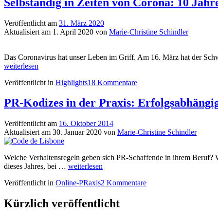
Selbständig in Zeiten von Corona: 10 Jah
Veröffentlicht am
31. März 2020
Aktualisiert am
1. April 2020
von
Marie-Christine Schindler
Das Coronavirus hat unser Leben im Griff. Am 16. März hat der Sch
weiterlesen
Veröffentlicht in
Highlights
18 Kommentare
PR-Kodizes in der Praxis: Erfolgsabhängi
Veröffentlicht am
16. Oktober 2014
Aktualisiert am
30. Januar 2020
von
Marie-Christine Schindler
Welche Verhaltensregeln geben sich PR-Schaffende in ihrem Beruf? W
PR-
dieses Jahres, bei …
weiterlesen
Kodizes
Veröffentlicht in
Online-PRaxis
2 Kommentare
in
der
Praxis:
Kürzlich veröffentlicht
Erfolgsabhängige