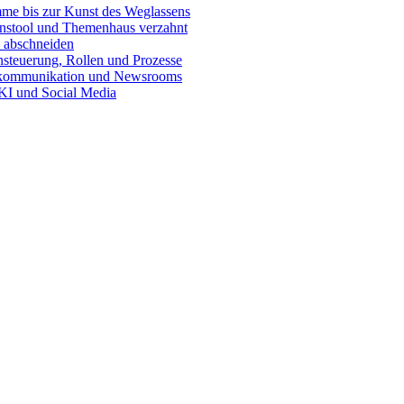
e bis zur Kunst des Weglassens
onstool und Themenhaus verzahnt
 abschneiden
teuerung, Rollen und Prozesse
skommunikation und Newsrooms
KI und Social Media