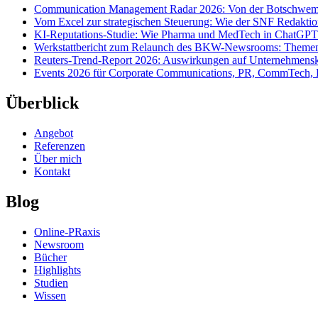
Honorierung
Communication Management Radar 2026: Von der Botschwemm
und
Vom Excel zur strategischen Steuerung: Wie der SNF Redakti
Transparenz
KI-Reputations-Studie: Wie Pharma und MedTech in ChatGPT
in
Werkstattbericht zum Relaunch des BKW-Newsrooms: Themens
Blogs
Reuters-Trend-Report 2026: Auswirkungen auf Unternehmen
Events 2026 für Corporate Communications, PR, CommTech, 
Überblick
Angebot
Referenzen
Über mich
Kontakt
Blog
Online-PRaxis
Newsroom
Bücher
Highlights
Studien
Wissen