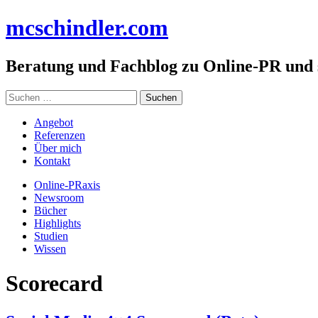
Zum
mc
schindler
.com
Inhalt
springen
Beratung und Fachblog zu Online-PR und
Suchen
nach:
Angebot
Referenzen
Über mich
Kontakt
Online-PRaxis
Newsroom
Bücher
Highlights
Studien
Wissen
Scorecard