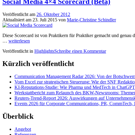
Social Media 4×4 Scorecard (Beta)
Veröffentlicht am
26. Oktober 2012
Aktualisiert am
23. Juli 2015
von
Marie-Christine Schindler
Diese Scorecard ist von Praktikern für Praktiker gemacht und genau d
Social
…
weiterlesen
Media
Veröffentlicht in
Highlights
Schreibe einen Kommentar
4×4
Scorecard
(Beta)
Kürzlich veröffentlicht
Communication Management Radar 2026: Von der Botschwemm
Vom Excel zur strategischen Steuerung: Wie der SNF Redakti
KI-Reputations-Studie: Wie Pharma und MedTech in ChatGPT
Werkstattbericht zum Relaunch des BKW-Newsrooms: Themens
Reuters-Trend-Report 2026: Auswirkungen auf Unternehmen
Events 2026 für Corporate Communications, PR, CommTech, 
Überblick
Angebot
Referenzen