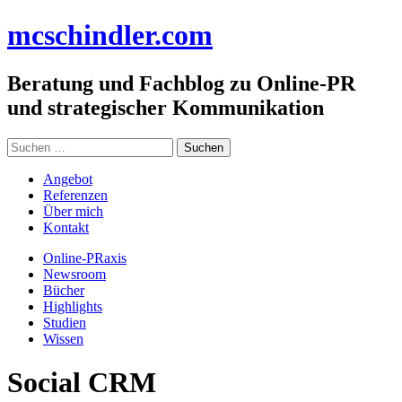
Zum
mc
schindler
.com
Inhalt
springen
Beratung und Fachblog zu Online-PR
und strategischer Kommunikation
Suchen
nach:
Angebot
Referenzen
Über mich
Kontakt
Online-PRaxis
Newsroom
Bücher
Highlights
Studien
Wissen
Social CRM