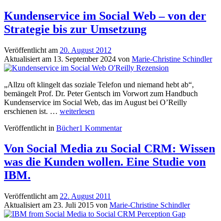
Kundenservice im Social Web – von der
Strategie bis zur Umsetzung
Veröffentlicht am
20. August 2012
Aktualisiert am
13. September 2024
von
Marie-Christine Schindler
„Allzu oft klingelt das soziale Telefon und niemand hebt ab“,
bemängelt Prof. Dr. Peter Gentsch im Vorwort zum Handbuch
Kundenservice im Social Web, das im August bei O’Reilly
Kundenservice
erschienen ist. …
weiterlesen
im
Veröffentlicht in
Bücher
1 Kommentar
Social
Web
–
Von Social Media zu Social CRM: Wissen
von
was die Kunden wollen. Eine Studie von
der
Strategie
IBM.
bis
zur
Veröffentlicht am
22. August 2011
Umsetzung
Aktualisiert am
23. Juli 2015
von
Marie-Christine Schindler