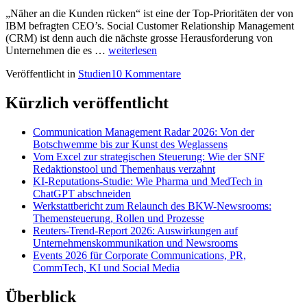
„Näher an die Kunden rücken“ ist eine der Top-Prioritäten der von
IBM befragten CEO’s. Social Customer Relationship Management
(CRM) ist denn auch die nächste grosse Herausforderung von
Von
Unternehmen die es …
weiterlesen
Social
Veröffentlicht in
Studien
10 Kommentare
Media
zu
Social
Kürzlich veröffentlicht
CRM:
Wissen
Communication Management Radar 2026: Von der
was
Botschwemme bis zur Kunst des Weglassens
die
Vom Excel zur strategischen Steuerung: Wie der SNF
Kunden
Redaktionstool und Themenhaus verzahnt
wollen.
KI-Reputations-Studie: Wie Pharma und MedTech in
Eine
ChatGPT abschneiden
Studie
Werkstattbericht zum Relaunch des BKW-Newsrooms:
von
Themensteuerung, Rollen und Prozesse
IBM.
Reuters-Trend-Report 2026: Auswirkungen auf
Unternehmenskommunikation und Newsrooms
Events 2026 für Corporate Communications, PR,
CommTech, KI und Social Media
Überblick