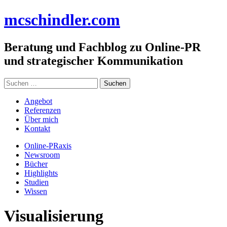
Zum
mc
schindler
.com
Inhalt
springen
Beratung und Fachblog zu Online-PR
und strategischer Kommunikation
Suchen
nach:
Angebot
Referenzen
Über mich
Kontakt
Online-PRaxis
Newsroom
Bücher
Highlights
Studien
Wissen
Visualisierung