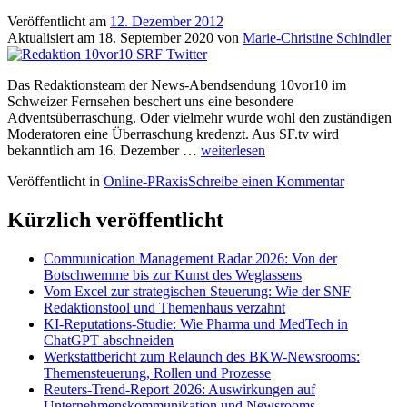
Veröffentlicht am
12. Dezember 2012
Aktualisiert am
18. September 2020
von
Marie-Christine Schindler
Das Redaktionsteam der News-Abendsendung 10vor10 im
Schweizer Fernsehen beschert uns eine besondere
Adventsüberraschung. Oder vielmehr wurde wohl den zuständigen
Moderatoren eine Überraschung kredenzt. Aus SF.tv wird
Von
bekanntlich am 16. Dezember …
weiterlesen
Müssen,
Veröffentlicht in
Online-PRaxis
Schreibe einen Kommentar
Wollen
und
Sollen
Kürzlich veröffentlicht
auf
Twitter
Communication Management Radar 2026: Von der
am
Botschwemme bis zur Kunst des Weglassens
Beispiel
Vom Excel zur strategischen Steuerung: Wie der SNF
von
Redaktionstool und Themenhaus verzahnt
10vor10
KI-Reputations-Studie: Wie Pharma und MedTech in
ChatGPT abschneiden
Werkstattbericht zum Relaunch des BKW-Newsrooms:
Themensteuerung, Rollen und Prozesse
Reuters-Trend-Report 2026: Auswirkungen auf
Unternehmenskommunikation und Newsrooms