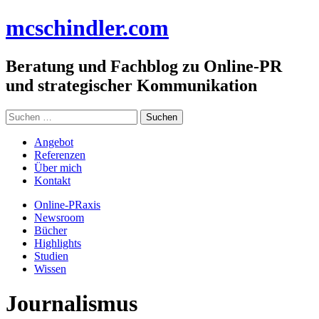
Zum
mc
schindler
.com
Inhalt
springen
Beratung und Fachblog zu Online-PR
und strategischer Kommunikation
Suchen
nach:
Angebot
Referenzen
Über mich
Kontakt
Online-PRaxis
Newsroom
Bücher
Highlights
Studien
Wissen
Journalismus