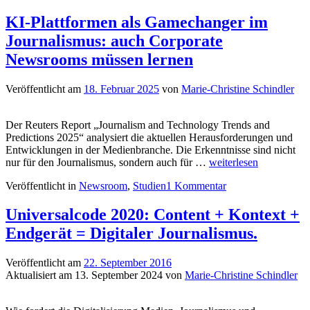
KI-Plattformen als Gamechanger im
Journalismus: auch Corporate
Newsrooms müssen lernen
Veröffentlicht am
18. Februar 2025
von
Marie-Christine Schindler
Der Reuters Report „Journalism and Technology Trends and
Predictions 2025“ analysiert die aktuellen Herausforderungen und
Entwicklungen in der Medienbranche. Die Erkenntnisse sind nicht
KI-
nur für den Journalismus, sondern auch für …
weiterlesen
Plattformen
Veröffentlicht in
Newsroom
,
Studien
1 Kommentar
als
Gamechanger
im
Universalcode 2020: Content + Kontext +
Journalismus:
Endgerät = Digitaler Journalismus.
auch
Corporate
Newsrooms
Veröffentlicht am
22. September 2016
müssen
Aktualisiert am
13. September 2024
von
Marie-Christine Schindler
lernen