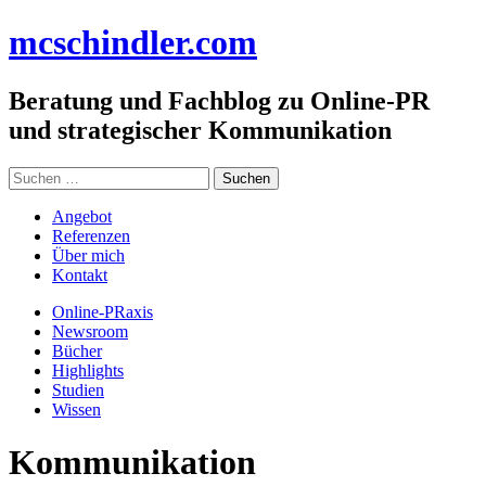
Zum
mc
schindler
.com
Inhalt
springen
Beratung und Fachblog zu Online-PR
und strategischer Kommunikation
Suchen
nach:
Angebot
Referenzen
Über mich
Kontakt
Online-PRaxis
Newsroom
Bücher
Highlights
Studien
Wissen
Kommunikation