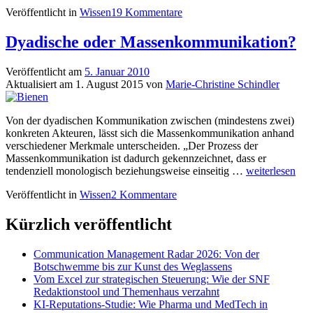
sprechen
Veröffentlicht in
Wissen
19 Kommentare
vom
Dialog
–
Dyadische oder Massenkommunikation?
gibt
es
Veröffentlicht am
5. Januar 2010
ihn?
Aktualisiert am
1. August 2015
von
Marie-Christine Schindler
Von der dyadischen Kommunikation zwischen (mindestens zwei)
konkreten Akteuren, lässt sich die Massenkommunikation anhand
verschiedener Merkmale unterscheiden. „Der Prozess der
Massenkommunikation ist dadurch gekennzeichnet, dass er
Dyadische
tendenziell monologisch beziehungsweise einseitig …
weiterlesen
oder
Veröffentlicht in
Wissen
2 Kommentare
Massenkommun
Kürzlich veröffentlicht
Communication Management Radar 2026: Von der
Botschwemme bis zur Kunst des Weglassens
Vom Excel zur strategischen Steuerung: Wie der SNF
Redaktionstool und Themenhaus verzahnt
KI-Reputations-Studie: Wie Pharma und MedTech in