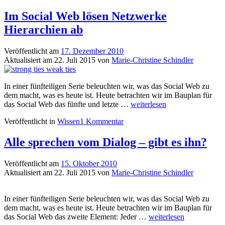
Im Social Web lösen Netzwerke
Hierarchien ab
Veröffentlicht am
17. Dezember 2010
Aktualisiert am
22. Juli 2015
von
Marie-Christine Schindler
In einer fünfteiligen Serie beleuchten wir, was das Social Web zu
dem macht, was es heute ist. Heute betrachten wir im Bauplan für
Im
das Social Web das fünfte und letzte …
weiterlesen
Social
Veröffentlicht in
Wissen
1 Kommentar
Web
lösen
Netzwerke
Alle sprechen vom Dialog – gibt es ihn?
Hierarchien
ab
Veröffentlicht am
15. Oktober 2010
Aktualisiert am
22. Juli 2015
von
Marie-Christine Schindler
In einer fünfteiligen Serie beleuchten wir, was das Social Web zu
dem macht, was es heute ist. Heute betrachten wir im Bauplan für
Alle
das Social Web das zweite Element: Jeder …
weiterlesen