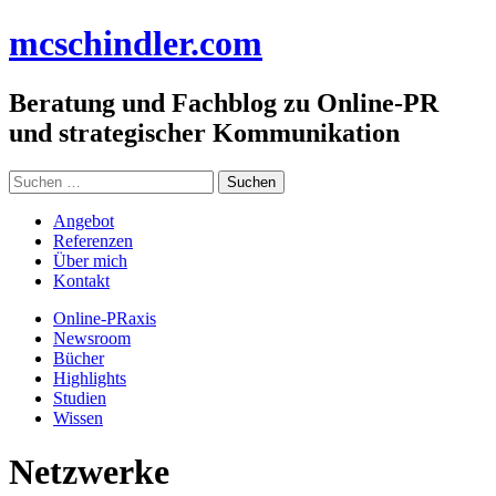
Zum
mc
schindler
.com
Inhalt
springen
Beratung und Fachblog zu Online-PR
und strategischer Kommunikation
Suchen
nach:
Angebot
Referenzen
Über mich
Kontakt
Online-PRaxis
Newsroom
Bücher
Highlights
Studien
Wissen
Netzwerke