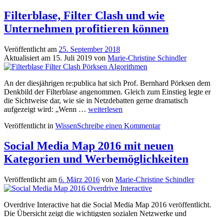
Filterblase, Filter Clash und wie
Unternehmen profitieren können
Veröffentlicht am
25. September 2018
Aktualisiert am
15. Juli 2019
von
Marie-Christine Schindler
An der diesjährigen re:publica hat sich Prof. Bernhard Pörksen dem
Denkbild der Filterblase angenommen. Gleich zum Einstieg legte er
die Sichtweise dar, wie sie in Netzdebatten gerne dramatisch
Filterblase,
aufgezeigt wird: „Wenn …
weiterlesen
Filter
Veröffentlicht in
Wissen
Schreibe einen Kommentar
Clash
und
wie
Social Media Map 2016 mit neuen
Unternehmen
Kategorien und Werbemöglichkeiten
profitieren
können
Veröffentlicht am
6. März 2016
von
Marie-Christine Schindler
Overdrive Interactive hat die Social Media Map 2016 veröffentlicht.
Die Übersicht zeigt die wichtigsten sozialen Netzwerke und