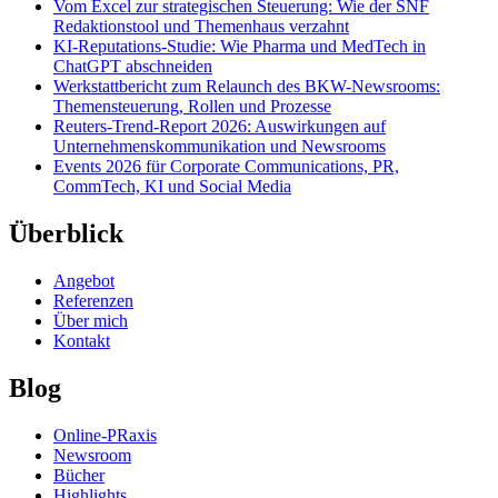
Vom Excel zur strategischen Steuerung: Wie der SNF
Redaktionstool und Themenhaus verzahnt
KI-Reputations-Studie: Wie Pharma und MedTech in
ChatGPT abschneiden
Werkstattbericht zum Relaunch des BKW-Newsrooms:
Themensteuerung, Rollen und Prozesse
Reuters-Trend-Report 2026: Auswirkungen auf
Unternehmenskommunikation und Newsrooms
Events 2026 für Corporate Communications, PR,
CommTech, KI und Social Media
Überblick
Angebot
Referenzen
Über mich
Kontakt
Blog
Online-PRaxis
Newsroom
Bücher
Highlights