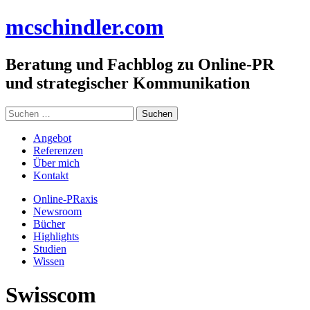
Zum
mc
schindler
.com
Inhalt
springen
Beratung und Fachblog zu Online-PR
und strategischer Kommunikation
Suchen
nach:
Angebot
Referenzen
Über mich
Kontakt
Online-PRaxis
Newsroom
Bücher
Highlights
Studien
Wissen
Swisscom