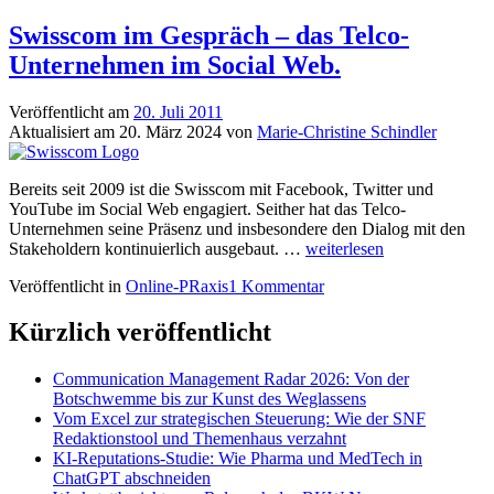
Swisscom im Gespräch – das Telco-
Unternehmen im Social Web.
Veröffentlicht am
20. Juli 2011
Aktualisiert am
20. März 2024
von
Marie-Christine Schindler
Bereits seit 2009 ist die Swisscom mit Facebook, Twitter und
YouTube im Social Web engagiert. Seither hat das Telco-
Unternehmen seine Präsenz und insbesondere den Dialog mit den
Swisscom
Stakeholdern kontinuierlich ausgebaut. …
weiterlesen
im
Veröffentlicht in
Online-PRaxis
1 Kommentar
Gespräch
–
das
Kürzlich veröffentlicht
Telco-
Unternehmen
Communication Management Radar 2026: Von der
im
Botschwemme bis zur Kunst des Weglassens
Social
Vom Excel zur strategischen Steuerung: Wie der SNF
Web.
Redaktionstool und Themenhaus verzahnt
KI-Reputations-Studie: Wie Pharma und MedTech in
ChatGPT abschneiden