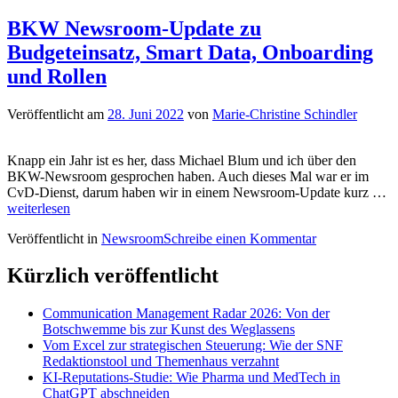
BKW Newsroom-Update zu
Budgeteinsatz, Smart Data, Onboarding
und Rollen
Veröffentlicht am
28. Juni 2022
von
Marie-Christine Schindler
Knapp ein Jahr ist es her, dass Michael Blum und ich über den
BKW-Newsroom gesprochen haben. Auch dieses Mal war er im
B
CvD-Dienst, darum haben wir in einem Newsroom-Update kurz …
N
weiterlesen
U
Veröffentlicht in
Newsroom
Schreibe einen Kommentar
z
Bu
S
Kürzlich veröffentlicht
Da
O
Communication Management Radar 2026: Von der
u
Botschwemme bis zur Kunst des Weglassens
Ro
Vom Excel zur strategischen Steuerung: Wie der SNF
Redaktionstool und Themenhaus verzahnt
KI-Reputations-Studie: Wie Pharma und MedTech in
ChatGPT abschneiden