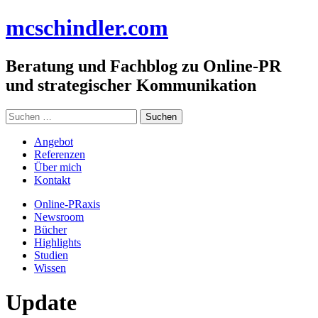
Zum
mc
schindler
.com
Inhalt
springen
Beratung und Fachblog zu Online-PR
und strategischer Kommunikation
Suchen
nach:
Angebot
Referenzen
Über mich
Kontakt
Online-PRaxis
Newsroom
Bücher
Highlights
Studien
Wissen
Update