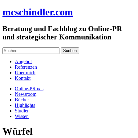
Zum
mc
schindler
.com
Inhalt
springen
Beratung und Fachblog zu Online-PR
und strategischer Kommunikation
Suchen
nach:
Angebot
Referenzen
Über mich
Kontakt
Online-PRaxis
Newsroom
Bücher
Highlights
Studien
Wissen
Würfel