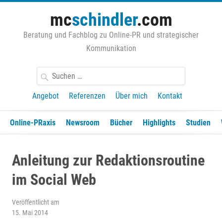
Zum
mc
schindler
.com
Inhalt
springen
Beratung und Fachblog zu Online-PR und strategischer
Kommunikation
Suchen
nach:
Angebot
Referenzen
Über mich
Kontakt
Online-PRaxis
Newsroom
Bücher
Highlights
Studien
Anleitung zur Redaktionsroutine
im Social Web
Veröffentlicht am
15. Mai 2014