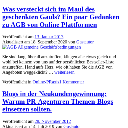
Was versteckt sich im Maul des
geschenkten Gauls? Ein paar Gedanken
zu AGB von Online Plattformen
Veröffentlicht am
13. Januar 2013
Aktualisiert am
18. September 2020
von
Gastautor
Sie sind lang, überall anzutreffen, klingen alle etwas gleich und
wohl bei keinem von uns auf der persönlichen Bestseller-Liste
anzutreffen. Hand aufs Herz, wie oft haben Sie die AGB von
Was
Angeboten weggeklickt? …
weiterlesen
versteckt
Veröffentlicht in
Online-PRaxis
1 Kommentar
sich
im
Maul
Blogs in der Neukundengewinnung:
des
Warum PR-Agenturen Themen-Blogs
geschenkten
Gauls?
einsetzen sollten.
Ein
paar
Veröffentlicht am
28. November 2012
Gedanken
Aktualisiert am
14. Juli 2019
von
Gastautor