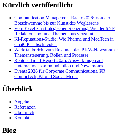
Softwa
Kürzlich veröffentlicht
für
Social
Communication Management Radar 2026: Von der
Media
Botschwemme bis zur Kunst des Weglassens
Monito
Vom Excel zur strategischen Steuerung: Wie der SNF
Redaktionstool und Themenhaus verzahnt
KI-Reputations-Studie: Wie Pharma und MedTech in
ChatGPT abschneiden
Werkstattbericht zum Relaunch des BKW-Newsrooms:
Themensteuerung, Rollen und Prozesse
Reuters-Trend-Report 2026: Auswirkungen auf
Unternehmenskommunikation und Newsrooms
Events 2026 für Corporate Communications, PR,
CommTech, KI und Social Media
Überblick
Angebot
Referenzen
Über mich
Kontakt
Blog