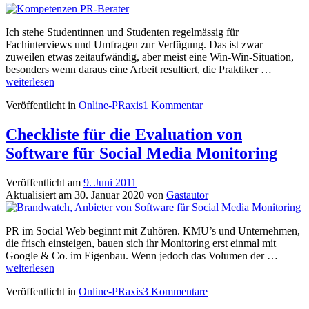
zu
AGB
von
Ich stehe Studentinnen und Studenten regelmässig für
Online
Fachinterviews und Umfragen zur Verfügung. Das ist zwar
Plattformen
zuweilen etwas zeitaufwändig, aber meist eine Win-Win-Situation,
Blogs
besonders wenn daraus eine Arbeit resultiert, die Praktiker …
in
weiterlesen
der
Veröffentlicht in
Online-PRaxis
1 Kommentar
Neukund
Warum
PR-
Checkliste für die Evaluation von
Agentur
Software für Social Media Monitoring
Themen
Blogs
einsetze
Veröffentlicht am
9. Juni 2011
sollten.
Aktualisiert am
30. Januar 2020
von
Gastautor
PR im Social Web beginnt mit Zuhören. KMU’s und Unternehmen,
die frisch einsteigen, bauen sich ihr Monitoring erst einmal mit
Checkl
Google & Co. im Eigenbau. Wenn jedoch das Volumen der …
für
weiterlesen
die
Veröffentlicht in
Online-PRaxis
3 Kommentare
Evalua
von