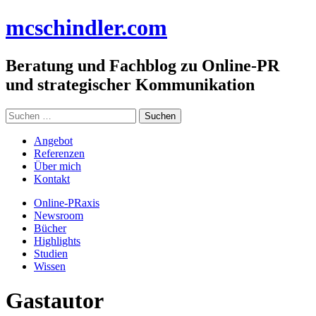
Zum
mc
schindler
.com
Inhalt
springen
Beratung und Fachblog zu Online-PR
und strategischer Kommunikation
Suchen
nach:
Angebot
Referenzen
Über mich
Kontakt
Online-PRaxis
Newsroom
Bücher
Highlights
Studien
Wissen
Gastautor