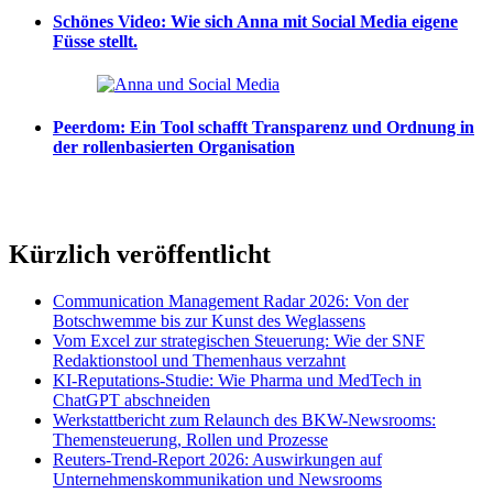
Schönes Video: Wie sich Anna mit Social Media eigene
Füsse stellt.
Peerdom: Ein Tool schafft Transparenz und Ordnung in
der rollenbasierten Organisation
Kürzlich veröffentlicht
Communication Management Radar 2026: Von der
Botschwemme bis zur Kunst des Weglassens
Vom Excel zur strategischen Steuerung: Wie der SNF
Redaktionstool und Themenhaus verzahnt
KI-Reputations-Studie: Wie Pharma und MedTech in
ChatGPT abschneiden
Werkstattbericht zum Relaunch des BKW-Newsrooms:
Themensteuerung, Rollen und Prozesse
Reuters-Trend-Report 2026: Auswirkungen auf
Unternehmenskommunikation und Newsrooms