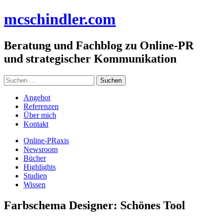
Zum
mc
schindler
.com
Inhalt
springen
Beratung und Fachblog zu Online-PR
und strategischer Kommunikation
Suchen
nach:
Angebot
Referenzen
Über mich
Kontakt
Online-PRaxis
Newsroom
Bücher
Highlights
Studien
Wissen
Farbschema Designer: Schönes Tool