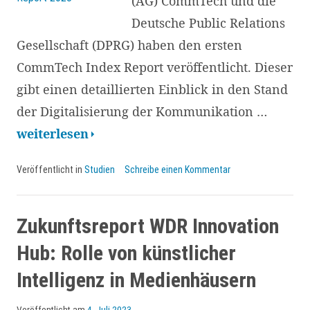
(AG) CommTech und die
Deutsche Public Relations
Gesellschaft (DPRG) haben den ersten
CommTech Index Report veröffentlicht. Dieser
gibt einen detaillierten Einblick in den Stand
der Digitalisierung der Kommunikation …
CommTech
weiterlesen
Index
Veröffentlicht in
Studien
Schreibe einen Kommentar
Report
2023:
Luft
Zukunftsreport WDR Innovation
nach
Hub: Rolle von künstlicher
oben
Intelligenz in Medienhäusern
für
Veröffentlicht am
4. Juli 2023