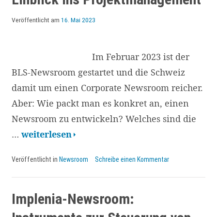
Intelligenz
in
Veröffentlicht am
16. Mai 2023
Medienhäusern
Im Februar 2023 ist der
BLS-Newsroom gestartet und die Schweiz
damit um einen Corporate Newsroom reicher.
Aber: Wie packt man es konkret an, einen
Newsroom zu entwickeln? Welches sind die
Der
…
weiterlesen
Weg
Veröffentlicht in
Newsroom
Schreibe einen Kommentar
zum
BLS-
Newsroom
Implenia-Newsroom:
vom