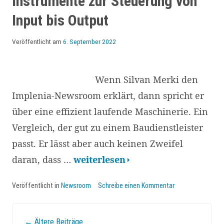
Instrumente zur Steuerung von
Kick-
Input bis Output
off
bis
Veröffentlicht am
6. September 2022
zum
Start:
Wenn Silvan Merki den
Ein
Implenia-Newsroom erklärt, dann spricht er
Einblick
über eine effizient laufende Maschinerie. Ein
ins
Vergleich, der gut zu einem Baudienstleister
Projektmanagement
passt. Er lässt aber auch keinen Zweifel
Implenia-
daran, dass …
weiterlesen
Newsroom:
Veröffentlicht in
Newsroom
Schreibe einen Kommentar
Instrumente
zur
←
Ältere Beiträge
Steuerung