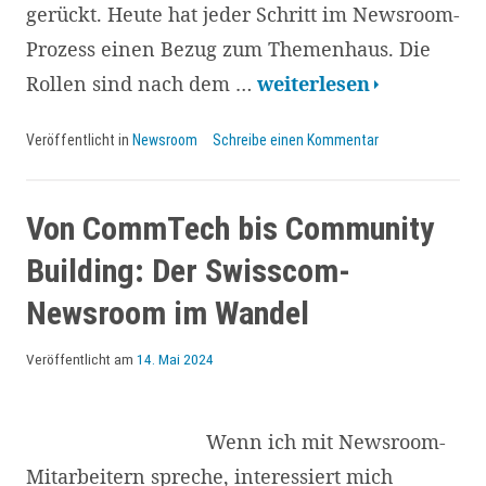
gerückt. Heute hat jeder Schritt im Newsroom-
Prozess einen Bezug zum Themenhaus. Die
Das
Rollen sind nach dem …
weiterlesen
Themenhaus
Veröffentlicht in
Newsroom
Schreibe einen Kommentar
im
SBB-
Newsroom:
Von CommTech bis Community
Prozesse,
Building: Der Swisscom-
Rollen
Newsroom im Wandel
und
CommTech
Veröffentlicht am
14. Mai 2024
greifen
ineinander
Wenn ich mit Newsroom-
Mitarbeitern spreche, interessiert mich