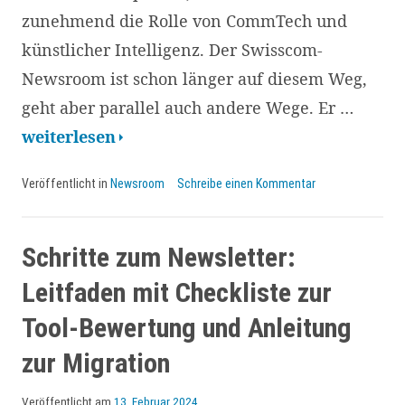
zunehmend die Rolle von CommTech und
künstlicher Intelligenz. Der Swisscom-
Newsroom ist schon länger auf diesem Weg,
geht aber parallel auch andere Wege. Er …
Von
weiterlesen
CommTech
Veröffentlicht in
Newsroom
Schreibe einen Kommentar
bis
Community
Building:
Schritte zum Newsletter:
Der
Leitfaden mit Checkliste zur
Swisscom-
Tool-Bewertung und Anleitung
Newsroom
zur Migration
im
Wandel
Veröffentlicht am
13. Februar 2024