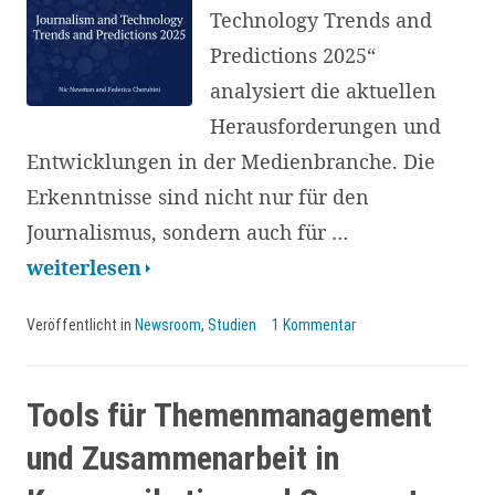
Technology Trends and
Predictions 2025“
analysiert die aktuellen
Herausforderungen und
Entwicklungen in der Medienbranche. Die
Erkenntnisse sind nicht nur für den
Journalismus, sondern auch für …
KI-
weiterlesen
Plattformen
Veröffentlicht in
Newsroom
,
Studien
1 Kommentar
als
Gamechanger
im
Tools für Themenmanagement
Journalismus:
und Zusammenarbeit in
auch