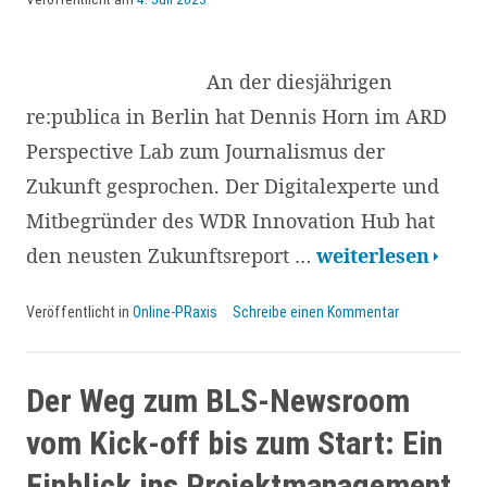
die
Kommunikationsbranche
in
An der diesjährigen
Deutschland!
re:publica in Berlin hat Dennis Horn im ARD
Perspective Lab zum Journalismus der
Zukunft gesprochen. Der Digitalexperte und
Mitbegründer des WDR Innovation Hub hat
Zukunftsreport
den neusten Zukunftsreport …
weiterlesen
WDR
Veröffentlicht in
Online-PRaxis
Schreibe einen Kommentar
Innovation
Hub:
Rolle
Der Weg zum BLS-Newsroom
von
vom Kick-off bis zum Start: Ein
künstlicher
Einblick ins Projektmanagement