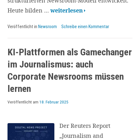
strukturierten Newsroom-Modell entwickelt.
Vom
Heute bilden …
weiterlesen
Excel
Veröffentlicht in
Newsroom
Schreibe einen Kommentar
zur
strategischen
Steuerung:
KI-Plattformen als Gamechanger
Wie
im Journalismus: auch
der
Corporate Newsrooms müssen
SNF
lernen
Redaktionstool
und
Veröffentlicht am
18. Februar 2025
Themenhaus
verzahnt
Der Reuters Report
„Journalism and