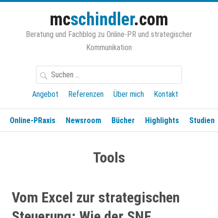
Zum
mc
schindler
.com
Inhalt
springen
Beratung und Fachblog zu Online-PR und strategischer
Kommunikation
Suchen
nach:
Angebot
Referenzen
Über mich
Kontakt
Online-PRaxis
Newsroom
Bücher
Highlights
Studien
Tools
Vom Excel zur strategischen
Steuerung: Wie der SNF