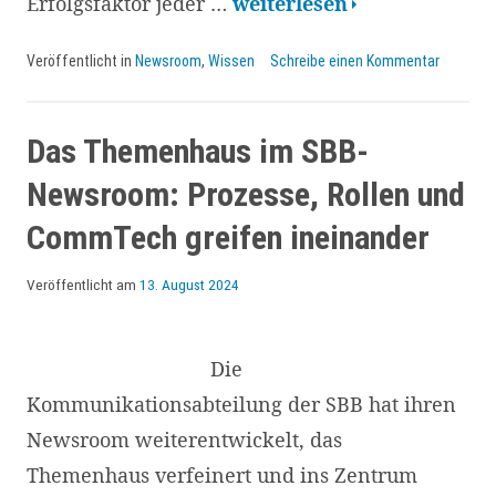
Tools
Erfolgsfaktor jeder …
weiterlesen
für
Veröffentlicht in
Newsroom
,
Wissen
Schreibe einen Kommentar
Themenmanagement
und
Zusammenarbeit
Das Themenhaus im SBB-
in
Newsroom: Prozesse, Rollen und
Kommunikation
CommTech greifen ineinander
und
Corporate
Veröffentlicht am
13. August 2024
Newsroom
Die
Kommunikationsabteilung der SBB hat ihren
Newsroom weiterentwickelt, das
Themenhaus verfeinert und ins Zentrum