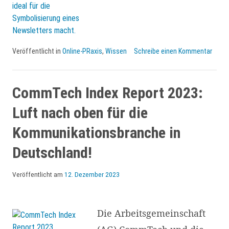
Newsletter:
Leitfaden
mit
Checkliste
Veröffentlicht in
Online-PRaxis
,
Wissen
Schreibe einen Kommentar
zur
Tool-
CommTech Index Report 2023:
Bewertung
Luft nach oben für die
und
Kommunikationsbranche in
Anleitung
Deutschland!
zur
Migration
Veröffentlicht am
12. Dezember 2023
Die Arbeitsgemeinschaft