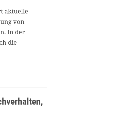
t aktuelle
zung von
n. In der
ch die
chverhalten,