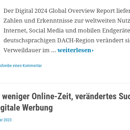
Der Digital 2024 Global Overview Report liefer
Zahlen und Erkenntnisse zur weltweiten Nut
Internet, Social Media und mobilen Endgeräte
deutschsprachigen DACH-Region verändert si
Digital
Verweildauer im …
weiterlesen
2024:
chreibe einen Kommentar
Trends
für
Internet,
: weniger Online-Zeit, verändertes Su
Social
gitale Werbung
Media
&
ar 2023
Mobile