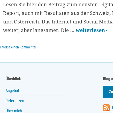
Lesen Sie hier den Beitrag zum neusten Digita
in
Report, auch mit Resultaten aus der Schweiz,
der
und Österreich. Das Internet und Social Med
Schweiz,
Digital
weiter, aber langsamer. Die …
weiterlesen
Deutschland
2023:
und
weniger
chreibe einen Kommentar
Österreich
Online-
Zeit,
verändertes
Überblick
Blog 
Suchverhalten
boomende
Angebot
Zu
digitale
Referenzen
Werbung
Über mich