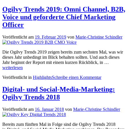
Ogilvy Trends 2019: Omni Channel, B2B,
Voice und geforderte Chief Marketing
Officer
Veröffentlicht am
19. Februar 2019
von
Marie-Christine Schindler
Die Ogilvy Trends 2019 zeigen bereits zum sechsten Mal, was wir
dieses Jahr unbedingt im Blick behalten sollten. Und auch dieses
Ogilvy
Jahr beginnt der Report mit einem kurzen Rückblick, in …
Trends
weiterlesen
2019:
Veröffentlicht in
Highlights
Schreibe einen Kommentar
Omni
Channel,
B2B,
Digital- und Social-Media-Marketing:
Voice
Ogilvy Trends 2018
und
geforderte
Chief
Veröffentlicht am
16. Januar 2018
von
Marie-Christine Schindler
Marketing
Officer
Bereits zum fünften Mal in Folge sind die Ogilvy Trends 2018