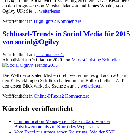
in Digital- und Social-Media-Marketing erschienen. Das Besondere
an den Prognosen von Marshall Manson und James Whaley von
Digital-
Ogilvy UK: Sie …
weiterlesen
und
Veröffentlicht in
Highlights
2 Kommentare
Social-
Media-
Marketing:
Schlüssel-Trends in Social Media für 2015
Ogilvy
von social@Ogilvy
Trends
2018
Veröffentlicht am
1. Januar 2015
Aktualisiert am
30. Januar 2020
von
Marie-Christine Schindler
Die Welt der sozialen Medien dreht weiter und es gilt auch 2015 mit
den Entwicklungen Schritt zu halten um am Ball zu bleiben. Auf
Schlüssel-
den ersten Blick wirkt die Szene zwar …
weiterlesen
Trends
Veröffentlicht in
Online-PRaxis
2 Kommentare
in
Social
Media
Kürzlich veröffentlicht
für
2015
Communication Management Radar 2026: Von der
von
Botschwemme bis zur Kunst des Weglassens
social@Ogilvy
Vom Excel zur strategischen Steuerung: Wie der SNF