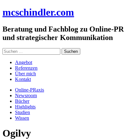
Zum
mc
schindler
.com
Inhalt
springen
Beratung und Fachblog zu Online-PR
und strategischer Kommunikation
Suchen
nach:
Angebot
Referenzen
Über mich
Kontakt
Online-PRaxis
Newsroom
Bücher
Highlights
Studien
Wissen
Ogilvy