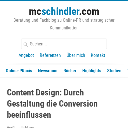
Zum
mc
schindler
.com
Inhalt
springen
Beratung und Fachblog zu Online-PR und strategischer
Kommunikation
Suchen
nach:
Angebot
Referenzen
Über mich
Kontakt
Online-PRaxis
Newsroom
Bücher
Highlights
Studien
Content Design: Durch
Gestaltung die Conversion
beeinflussen
Veröffentlicht am