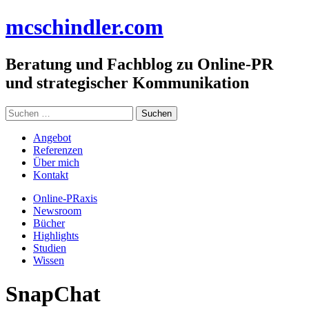
Zum
mc
schindler
.com
Inhalt
springen
Beratung und Fachblog zu Online-PR
und strategischer Kommunikation
Suchen
nach:
Angebot
Referenzen
Über mich
Kontakt
Online-PRaxis
Newsroom
Bücher
Highlights
Studien
Wissen
SnapChat