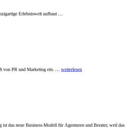
inzigartige Erlebniswelt aufbaut …
Rezension:
unft von PR und Marketing ein. …
weiterlesen
Storytelling
–
Die
Zukunft
von
PR
und
Marketing
ig ist das neue Business-Modell für Agenturen und Berater, weil das