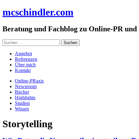
Zum
mc
schindler
.com
Inhalt
springen
Beratung und Fachblog zu Online-PR und
Suchen
nach:
Angebot
Referenzen
Über mich
Kontakt
Online-PRaxis
Newsroom
Bücher
Highlights
Studien
Wissen
Storytelling