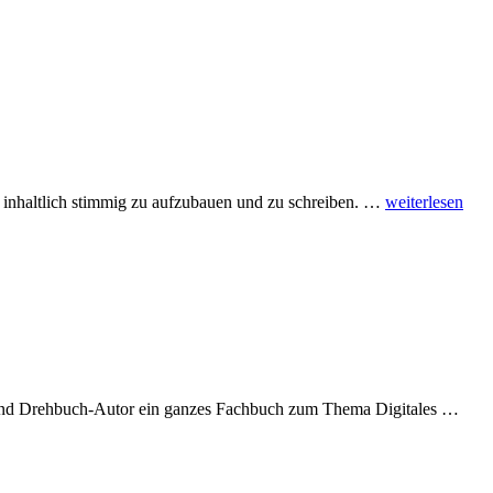
25
ory inhaltlich stimmig zu aufzubauen und zu schreiben. …
weiterlesen
Tools
für
Ihre
Content
Strategie
Reze
h- und Drehbuch-Autor ein ganzes Fachbuch zum Thema Digitales …
Digit
Erzä
Die
Dram