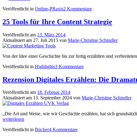
Storytelling:
Veröffentlicht in
Online-PRaxis
2 Kommentare
Take
aways
aus
25 Tools für Ihre Content Strategie
dem
Seminar
Veröffentlicht am
13. März 2014
von
Aktualisiert am
27. Juli 2015
von
Marie-Christine Schindler
ZPRG
und
Text
Von der Idee einer Geschichte bis zur fertig erzählten und verbreitet
Akademie
Veröffentlicht in
Highlights
3 Kommentare
Rezension Digitales Erzählen: Die Drama
Veröffentlicht am
18. Februar 2014
Aktualisiert am
13. September 2024
von
Marie-Christine Schindler
„Die Art und Weise, wie wir Geschichte erzählen, hat sich grundsät
weiterlesen
Veröffentlicht in
Bücher
4 Kommentare