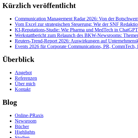
Kürzlich veröffentlicht
Communication Management Radar 2026: Von der Botschwemm
Vom Excel zur strategischen Steuerung: Wie der SNF Redakti
KI-Reputations-Studie: Wie Pharma und MedTech in ChatGPT
Werkstattbericht zum Relaunch des BKW-Newsrooms: Themens
Reuters-Trend-Report 2026: Auswirkungen auf Unternehmen
Events 2026 für Corporate Communications, PR, CommTech, 
Überblick
Angebot
Referenzen
Über mich
Kontakt
Blog
Online-PRaxis
Newsroom
Bücher
Highlights
Studien