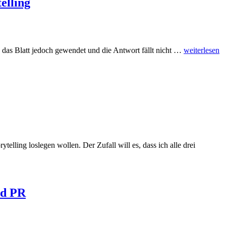
elling
Wie
 das Blatt jedoch gewendet und die Antwort fällt nicht …
weiterlesen
Daten
die
Kommunikat
treiben:
Der
Blick
auf
Data-
driven
PR
elling loslegen wollen. Der Zufall will es, dass ich alle drei
und
Data
Storytelling
nd PR