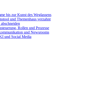
e bis zur Kunst des Weglassens
onstool und Themenhaus verzahnt
 abschneiden
teuerung, Rollen und Prozesse
skommunikation und Newsrooms
KI und Social Media