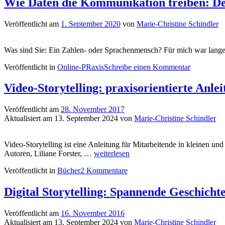
Wie Daten die Kommunikation treiben: Der
Veröffentlicht am
1. September 2020
von
Marie-Christine Schindler
Was sind Sie: Ein Zahlen- oder Sprachenmensch? Für mich war lange k
Veröffentlicht in
Online-PRaxis
Schreibe einen Kommentar
Video-Storytelling: praxisorientierte Anl
Veröffentlicht am
28. November 2017
Aktualisiert am
13. September 2024
von
Marie-Christine Schindler
Video-Storytelling ist eine Anleitung für Mitarbeitende in kleinen und
Video-
Autoren, Liliane Forster, …
weiterlesen
Storytelling:
Veröffentlicht in
Bücher
2 Kommentare
praxisorientierte
Anleitung
für
Digital Storytelling: Spannende Geschic
innovative
Unternehmen
Veröffentlicht am
16. November 2016
Aktualisiert am
13. September 2024
von
Marie-Christine Schindler