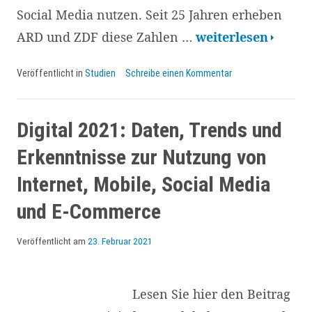
Social Media nutzen. Seit 25 Jahren erheben
ARD/ZDF-
ARD und ZDF diese Zahlen …
weiterlesen
Onlinestudie
Veröffentlicht in
Studien
Schreibe einen Kommentar
2021:
Rekorde
und
Digital 2021: Daten, Trends und
Überraschungen
Erkenntnisse zur Nutzung von
und
Internet, Mobile, Social Media
ein
und E-Commerce
Vergleich
zur
Veröffentlicht am
23. Februar 2021
Schweiz
Lesen Sie hier den Beitrag