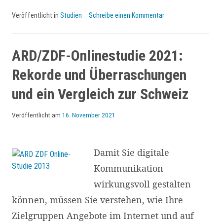
2023:
Veröffentlicht in
Studien
Schreibe einen Kommentar
weniger
Online-
Zeit,
ARD/ZDF-Onlinestudie 2021:
verändertes
Rekorde und Überraschungen
Suchverhalten,
und ein Vergleich zur Schweiz
boomende
digitale
Veröffentlicht am
16. November 2021
Werbung
Damit Sie digitale
Kommunikation
wirkungsvoll gestalten
können, müssen Sie verstehen, wie Ihre
Zielgruppen Angebote im Internet und auf