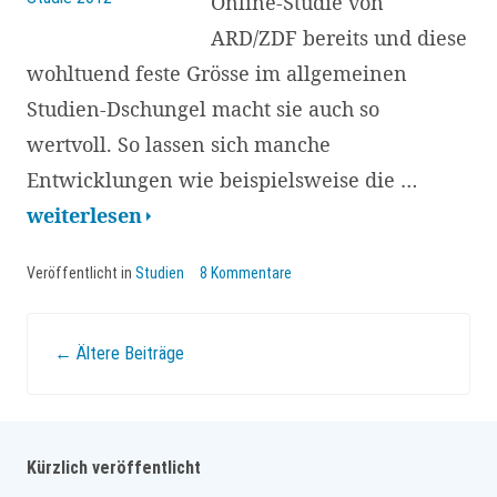
Online-Studie von
ARD/ZDF bereits und diese
wohltuend feste Grösse im allgemeinen
Studien-Dschungel macht sie auch so
wertvoll. So lassen sich manche
Entwicklungen wie beispielsweise die …
ARD/ZDF
weiterlesen
Online-
Veröffentlicht in
Studien
8 Kommentare
Studie
2012
Beitrags-
–
←
Ältere Beiträge
drei
Navigation
Berichte
und
Kürzlich veröffentlicht