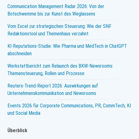
eine
Communication Management Radar 2026: Von der
Auswertung
Botschwemme bis zur Kunst des Weglassens
zur
Vom Excel zur strategischen Steuerung: Wie der SNF
Nutzung
Redaktionstool und Themenhaus verzahnt
von
KI-Reputations-Studie: Wie Pharma und MedTech in ChatGPT
Communities
abschneiden
Werkstattbericht zum Relaunch des BKW-Newsrooms:
Themensteuerung, Rollen und Prozesse
Reuters-Trend-Report 2026: Auswirkungen auf
Unternehmenskommunikation und Newsrooms
Events 2026 für Corporate Communications, PR, CommTech, KI
und Social Media
Überblick