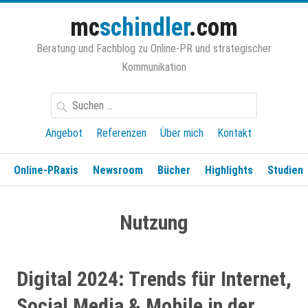
Zum
mc
schindler
.com
Inhalt
springen
Beratung und Fachblog zu Online-PR und strategischer
Kommunikation
Suchen
nach:
Angebot
Referenzen
Über mich
Kontakt
Online-PRaxis
Newsroom
Bücher
Highlights
Studien
Nutzung
Digital 2024: Trends für Internet,
Social Media & Mobile in der