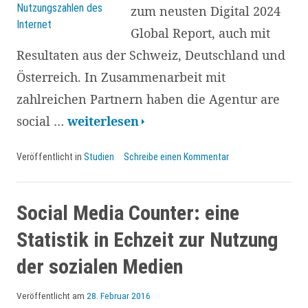
Social
zum neusten Digital 2024
Media
Global Report, auch mit
und
Resultaten aus der Schweiz, Deutschland und
E-
Österreich. In Zusammenarbeit mit
Commerce
zahlreichen Partnern haben die Agentur are
Digital
social …
weiterlesen
2020:
Veröffentlicht in
Studien
Schreibe einen Kommentar
Zahlen
zur
globalen
Social Media Counter: eine
Nutzung
Statistik in Echzeit zur Nutzung
von
der sozialen Medien
Smartphones,
Internet
Veröffentlicht am
28. Februar 2016