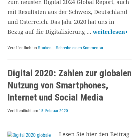
zum neusten Digital 2024 Global Report, auch
mit Resultaten aus der Schweiz, Deutschland
und Österreich. Das Jahr 2020 hat uns in
Digital
Bezug auf die Digitalisierung …
weiterlesen
2021:
Veröffentlicht in
Studien
Schreibe einen Kommentar
Daten,
Trends
und
Digital 2020: Zahlen zur globalen
Erkenntnisse
Nutzung von Smartphones,
zur
Internet und Social Media
Nutzung
von
Veröffentlicht am
18. Februar 2020
Internet,
Mobile,
Lesen Sie hier den Beitrag