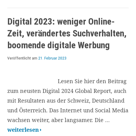
Trends
für
Internet,
Digital 2023: weniger Online-
Social
Zeit, verändertes Suchverhalten,
Media
boomende digitale Werbung
&
Mobile
Veröffentlicht am
21. Februar 2023
in
der
Lesen Sie hier den Beitrag
Schweiz,
zum neusten Digital 2024 Global Report, auch
Deutschland
mit Resultaten aus der Schweiz, Deutschland
und
und Österreich. Das Internet und Social Media
Österreich
wachsen weiter, aber langsamer. Die …
Digital
weiterlesen