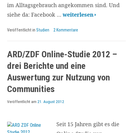
im Alltagsgebrauch angekommen sind. Und
Social
siehe da: Facebook …
weiterlesen
Media
Veröffentlicht in
Studien
2 Kommentare
in
der
Schweiz:
ARD/ZDF Online-Studie 2012 –
Resultate
drei Berichte und eine
der
Auswertung zur Nutzung von
Online
Communities
Befragung
Veröffentlicht am
21. August 2012
Seit 15 Jahren gibt es die