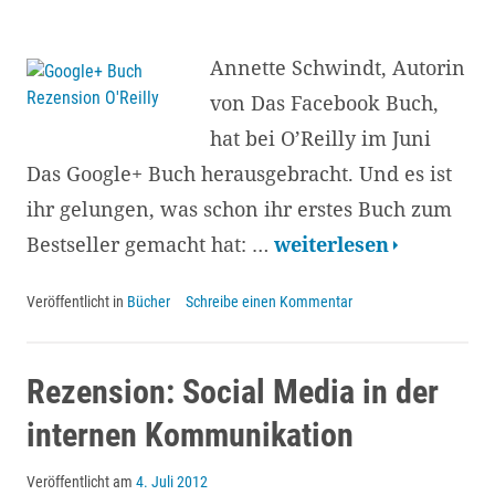
bis
zur
Annette Schwindt, Autorin
Umsetzung
von Das Facebook Buch,
hat bei O’Reilly im Juni
Das Google+ Buch herausgebracht. Und es ist
ihr gelungen, was schon ihr erstes Buch zum
Das
Bestseller gemacht hat: …
weiterlesen
Google+
Veröffentlicht in
Bücher
Schreibe einen Kommentar
Buch
–
Google
Rezension: Social Media in der
Plus
internen Kommunikation
effektiv
Veröffentlicht am
4. Juli 2012
nutzen