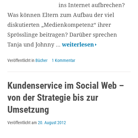
ins Internet aufbrechen?
Was können Eltern zum Aufbau der viel
diskutierten „Medienkompetenz“ ihrer
Sprösslinge beitragen? Darüber sprechen
Netzgemüse
Tanja und Johnny …
weiterlesen
–
Veröffentlicht in
Bücher
1 Kommentar
Aufzucht
und
Pflege
Kundenservice im Social Web –
der
von der Strategie bis zur
Generation
Umsetzung
Internet
Veröffentlicht am
20. August 2012