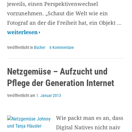
jeweils, einen Perspektivenwechsel
vorzunehmen. „Schaut die Welt wie ein
Fotograf an der die Freiheit hat, ein Objekt …
Dachdecker
weiterlesen
wollte
Veröffentlicht in
Bücher
6 Kommentare
ich
eh
nicht
Netzgemüse – Aufzucht und
werden:
Pflege der Generation Internet
Das
Veröffentlicht am
1. Januar 2013
Leben
aus
der
Wie packt man es an, dass
Rollstuhlperspektive.
Digital Natives nicht naiv