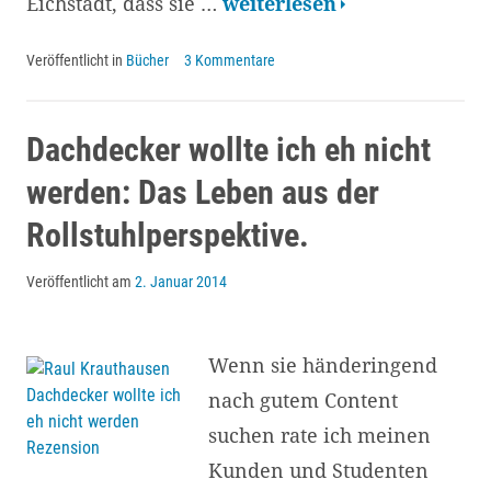
Rezension
Eichstädt, dass sie …
weiterlesen
des
Veröffentlicht in
Bücher
3 Kommentare
Handbuchs:
Erste
Hilfe
Dachdecker wollte ich eh nicht
für
werden: Das Leben aus der
Social
Rollstuhlperspektive.
Media
Manager
Veröffentlicht am
2. Januar 2014
Wenn sie händeringend
nach gutem Content
suchen rate ich meinen
Kunden und Studenten