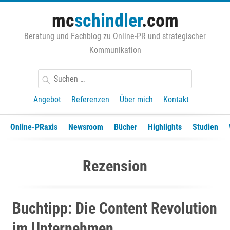
Zum
mc
schindler
.com
Inhalt
springen
Beratung und Fachblog zu Online-PR und strategischer
Kommunikation
Suchen
nach:
Angebot
Referenzen
Über mich
Kontakt
Online-PRaxis
Newsroom
Bücher
Highlights
Studien
Rezension
Buchtipp: Die Content Revolution
im Unternehmen