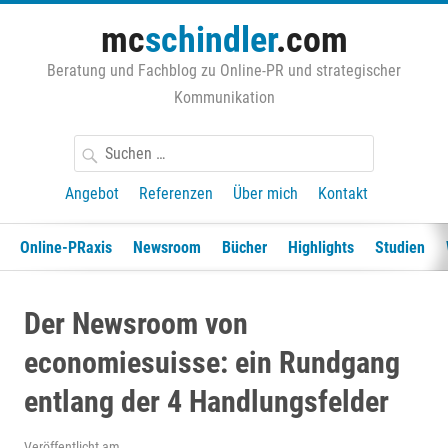
Zum
mc
schindler
.com
Inhalt
springen
Beratung und Fachblog zu Online-PR und strategischer
Kommunikation
Suchen
nach:
Angebot
Referenzen
Über mich
Kontakt
Online-PRaxis
Newsroom
Bücher
Highlights
Studien
Der Newsroom von
economiesuisse: ein Rundgang
entlang der 4 Handlungsfelder
Veröffentlicht am