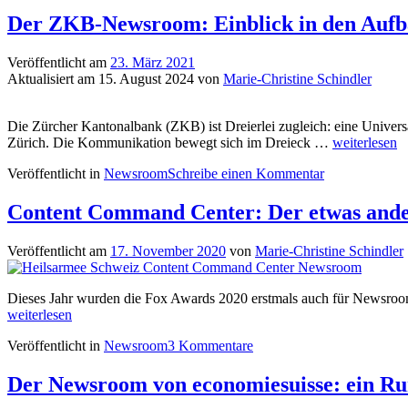
in
der
Der ZKB-Newsroom: Einblick in den Aufb
Transformation:
Herausforderungen,
Veröffentlicht am
23. März 2021
Prozesse
Aktualisiert am
15. August 2024
von
Marie-Christine Schindler
und
Redaktionstools
Die Zürcher Kantonalbank (ZKB) ist Dreierlei zugleich: eine Universa
Der
Zürich. Die Kommunikation bewegt sich im Dreieck …
weiterlesen
ZKB-
Veröffentlicht in
Newsroom
Schreibe einen Kommentar
Newsroom:
Einblick
in
Content Command Center: Der etwas and
den
Aufbau
Veröffentlicht am
17. November 2020
von
Marie-Christine Schindler
und
die
neuen
Dieses Jahr wurden die Fox Awards 2020 erstmals auch für Newsroo
Standards
weiterlesen
der
Kommunikat
Veröffentlicht in
Newsroom
3 Kommentare
der
’nahen
Der Newsroom von economiesuisse: ein Ru
Bank‘