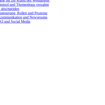
e bis zur Kunst des Weglassens
onstool und Themenhaus verzahnt
 abschneiden
teuerung, Rollen und Prozesse
skommunikation und Newsrooms
KI und Social Media