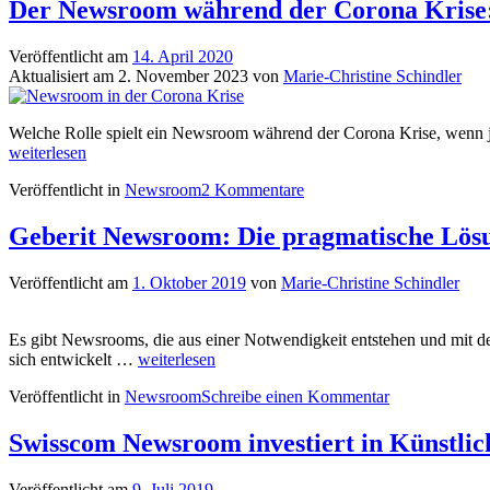
Der Newsroom während der Corona Krise:
Veröffentlicht am
14. April 2020
Aktualisiert am
2. November 2023
von
Marie-Christine Schindler
Welche Rolle spielt ein Newsroom während der Corona Krise, wenn ja
weiterlesen
Veröffentlicht in
Newsroom
2 Kommentare
Geberit Newsroom: Die pragmatische Lösu
Veröffentlicht am
1. Oktober 2019
von
Marie-Christine Schindler
Es gibt Newsrooms, die aus einer Notwendigkeit entstehen und mit 
Geberit
sich entwickelt …
weiterlesen
Newsroom:
Veröffentlicht in
Newsroom
Schreibe einen Kommentar
Die
pragmatische
Lösung
Swisscom Newsroom investiert in Künstlich
für
eine
Veröffentlicht am
9. Juli 2019