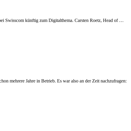
Swi
 bei Swisscom künftig zum Digitalthema. Carsten Roetz, Head of …
Ne
inve
in
Kün
Inte
on mehrere Jahre in Betrieb. Es war also an der Zeit nachzufragen: