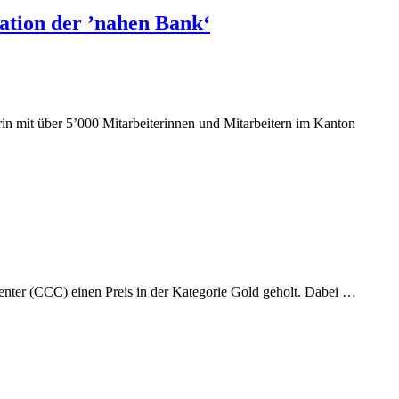
tion der ’nahen Bank‘
erin mit über 5’000 Mitarbeiterinnen und Mitarbeitern im Kanton
Conten
nter (CCC) einen Preis in der Kategorie Gold geholt. Dabei …
Comma
Center:
Der
etwas
andere
Newsr