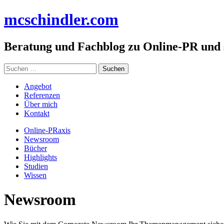
Zum
mc
schindler
.com
Inhalt
springen
Beratung und Fachblog zu Online-PR und
Suchen
nach:
Angebot
Referenzen
Über mich
Kontakt
Online-PRaxis
Newsroom
Bücher
Highlights
Studien
Wissen
Newsroom