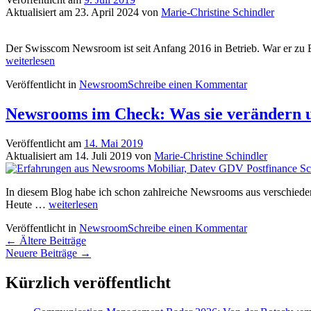
effiziente
Aktualisiert am
23. April 2024
von
Marie-Christine Schindler
Kommunikation
Der Swisscom Newsroom ist seit Anfang 2016 in Betrieb. War er zu B
weiterlesen
Veröffentlicht in
Newsroom
Schreibe einen Kommentar
Newsrooms im Check: Was sie verändern un
Veröffentlicht am
14. Mai 2019
Aktualisiert am
14. Juli 2019
von
Marie-Christine Schindler
In diesem Blog habe ich schon zahlreiche Newsrooms aus verschieden
Newsrooms
Heute …
weiterlesen
im
Veröffentlicht in
Newsroom
Schreibe einen Kommentar
Check:
Beitrags-
←
Ältere Beiträge
Was
Neuere Beiträge
→
sie
Navigation
verändern
und
Kürzlich veröffentlicht
wie
sie