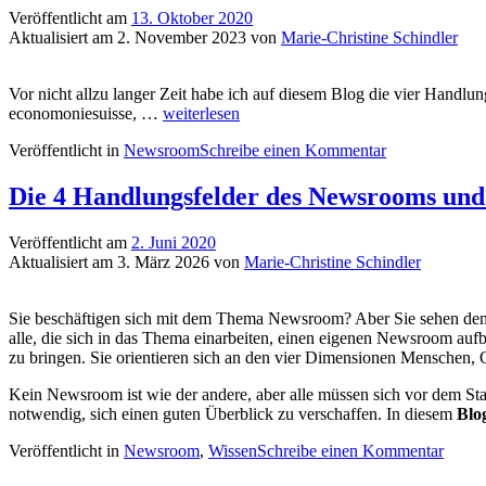
Veröffentlicht am
13. Oktober 2020
Aktualisiert am
2. November 2023
von
Marie-Christine Schindler
Vor nicht allzu langer Zeit habe ich auf diesem Blog die vier Handl
Der
economoniesuisse, …
weiterlesen
Newsroom
Veröffentlicht in
Newsroom
Schreibe einen Kommentar
von
economiesuisse:
ein
Die 4 Handlungsfelder des Newsrooms und 
Rundgang
entlang
Veröffentlicht am
2. Juni 2020
der
Aktualisiert am
3. März 2026
von
Marie-Christine Schindler
4
Handlungsfelder
Sie beschäftigen sich mit dem Thema Newsroom? Aber Sie sehen den 
alle, die sich in das Thema einarbeiten, einen eigenen Newsroom au
zu bringen. Sie orientieren sich an den vier Dimensionen Menschen, O
Kein Newsroom ist wie der andere, aber alle müssen sich vor dem Star
notwendig, sich einen guten Überblick zu verschaffen. In diesem
Blo
Veröffentlicht in
Newsroom
,
Wissen
Schreibe einen Kommentar