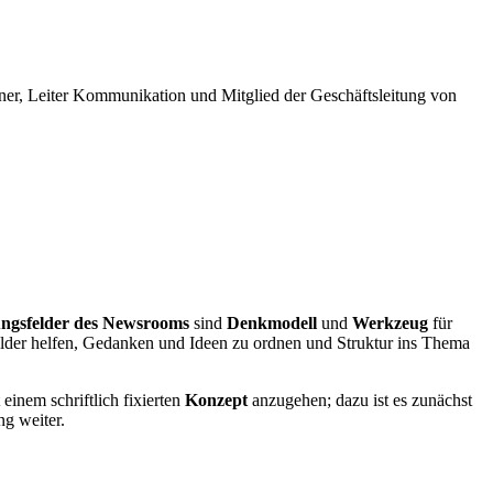
der
Heilsa
Schwei
esner, Leiter Kommunikation und Mitglied der Geschäftsleitung von
ngsfelder des Newsrooms
sind
Denkmodell
und
Werkzeug
für
elder helfen, Gedanken und Ideen zu ordnen und Struktur ins Thema
einem schriftlich fixierten
Konzept
anzugehen; dazu ist es zunächst
g weiter.