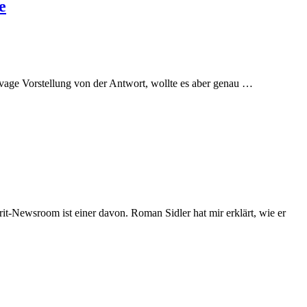
e
Der
vage Vorstellung von der Antwort, wollte es aber genau …
Newsroom
während
der
Corona
Krise:
Was
sich
bewährt
und
was
-Newsroom ist einer davon. Roman Sidler hat mir erklärt, wie er
angepasst
wurde